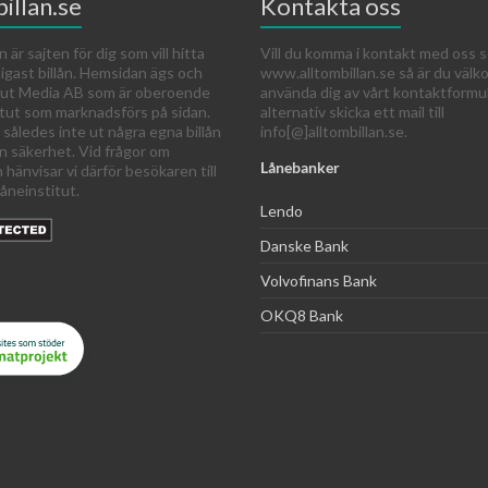
illan.se
Kontakta oss
n är sajten för dig som vill hitta
Vill du komma i kontakt med oss s
ligast billån. Hemsidan ägs och
www.alltombillan.se så är du väl
 Out Media AB som är oberoende
använda dig av vårt kontaktformu
itut som marknadsförs på sidan.
alternativ skicka ett mail till
 således inte ut några egna billån
info[@]alltombillan.se.
an säkerhet. Vid frågor om
Lånebanker
n hänvisar vi därför besökaren till
åneinstitut.
Lendo
Danske Bank
Volvofinans Bank
OKQ8 Bank