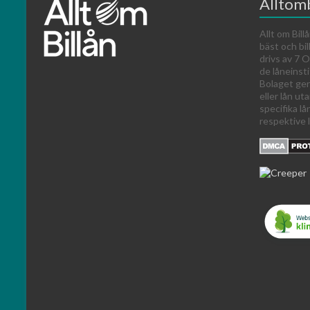
Alltomb
Allt om Billå
bäst och bil
drivs av 7
de låneinst
Bolaget ger
eller lån ut
specifika lå
respektive l