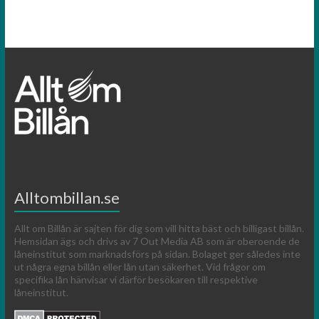
Alltombillan.se
Allt om Billån är sajten för dig som vill hitta bäst och billigast billån.
Hemsidan ägs och drivs av 7 Out Media AB som är oberoende de
låneinstitut som marknadsförs på sidan. Bolaget ger således inte
ut några egna billån eller lån utan säkerhet. Vid frågor om
specifika lån hänvisar vi därför besökaren till respektive
låneinstitut.