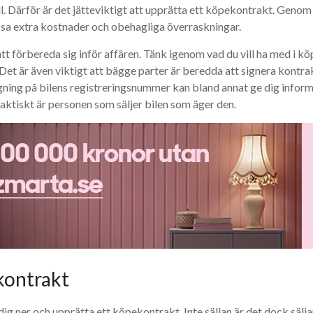
ll. Därför är det jätteviktigt att upprätta ett köpekontrakt. Genom
massa extra kostnader och obehagliga överraskningar.
 att förbereda sig inför affären. Tänk igenom vad du vill ha med i
 Det är även viktigt att bägge parter är beredda att signera kontr
gning på bilens registreringsnummer kan bland annat ge dig inform
faktiskt är personen som säljer bilen som äger den.
kontrakt
 dig ner och upprätta ett köpekontrakt. Inte sällan är det dock sälj