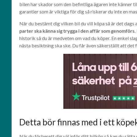
bilen har skador som den befintliga ägaren inte känner ti
garantier som är viktiga för dig så riskerar du inte en 
När du bestämt dig vilken bil du vill köpa så är det dags
parter ska känna sig trygga i den affär som genomförs
.
historik så du är medveten om vad du köper. En enkel sla
nästa besiktning ska ske. Du får även säkerställt att det 
Detta bör finnas med i ett köpe
När du förberett dig väl inför ditt bilköp så kan du sätta