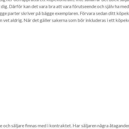
r dig. Därför kan det vara bra att vara förutseende och själv ha med 
ge parter skriver på bägge exemplaren. Förvara sedan ditt köpekont
vet aldrig. När det gäller sakerna som bör inkluderas i ett köpeko
ch säljare finnas med i kontraktet. Har säljaren några åtaganden 