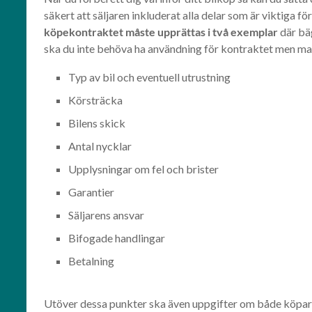
säkert att säljaren inkluderat alla delar som är viktiga fö
köpekontraktet måste upprättas i två exemplar
där bäg
ska du inte behöva ha användning för kontraktet men man 
Typ av bil och eventuell utrustning
Körsträcka
Bilens skick
Antal nycklar
Upplysningar om fel och brister
Garantier
Säljarens ansvar
Bifogade handlingar
Betalning
Utöver dessa punkter ska även uppgifter om både köpare o