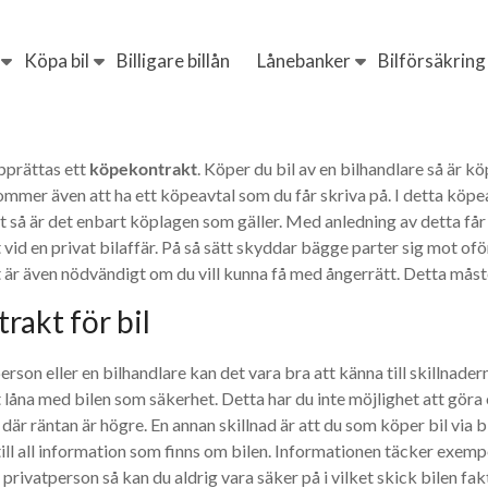
Köpa bil
Billigare billån
Lånebanker
Bilförsäkring
upprättas ett
köpekontrakt
. Köper du bil av en bilhandlare så är
kommer även att ha ett köpeavtal som du får skriva på. I detta köpe
rivat så är det enbart köplagen som gäller. Med anledning av detta 
t vid en privat bilaffär. På så sätt skyddar bägge parter sig mot o
 är även nödvändigt om du vill kunna få med ångerrätt. Detta måste
rakt för bil
on eller en bilhandlare kan det vara bra att känna till skillnaderna
 låna med bilen som säkerhet. Detta har du inte möjlighet att göra
där räntan är högre. En annan skillnad är att du som köper bil via b
 till all information som finns om bilen. Informationen täcker exem
 privatperson så kan du aldrig vara säker på i vilket skick bilen fakt