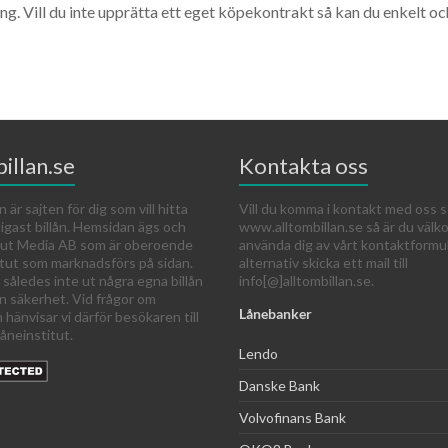
g. Vill du inte upprätta ett eget köpekontrakt så kan du enkelt oc
illan.se
Kontakta oss
n är sajten för dig som vill hitta
Vill du komma i kontakt med oss s
ligast billån. Hemsidan ägs och
www.alltombillan.se så är du väl
 Out Media AB som är oberoende
använda dig av vårt kontaktformu
itut som marknadsförs på sidan.
alternativ skicka ett mail till
 således inte ut några egna billån
info[@]alltombillan.se.
an säkerhet. Vid frågor om
Lånebanker
n hänvisar vi därför besökaren till
åneinstitut.
Lendo
Danske Bank
Volvofinans Bank