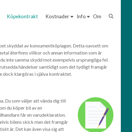
Köpekontrakt
Kostnader
Info
Om
 köpet skyddat av konsumentköplagen. Detta oavsett om
avtal återfinns villkor och annan information som är
får du inte samma skydd mot exempelvis ursprungliga fel.
förutsedda händelser samtidigt som det tydligt framgår
 dock klargöras i själva kontraktet.
. Du som väljer att vända dig till
 om du köper bil av en
ilhandlare får en varudeklaration.
pelvis bilens skick men det framgår
iskt är. Det kan även visa sig att