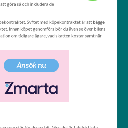
 att göra så och inkludera de
 köpekontraktet. Syftet med köpekontraktet är att
bägge
aktet. Innan köpet genomförs bör du även se över bilens
ation om tidigare ägare, vad skatten kostar samt när
aren som står för denna bit. Men det är faktiskt inte