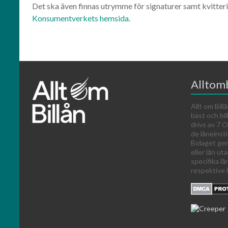
Det ska även finnas utrymme för signaturer samt kvitterin
Konsumentverkets hemsida
.
Alltomb
Allt om Billå
bäst och bil
drivs av 7
de låneinst
Bolaget ger
eller lån ut
specifika lå
respektive l