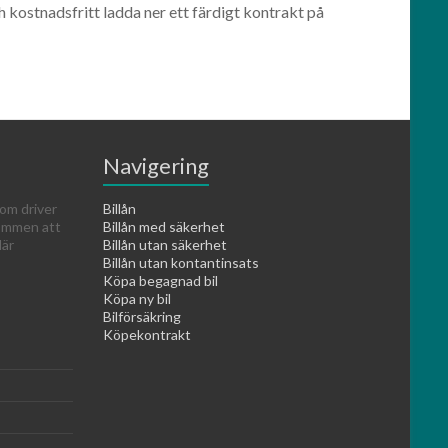
h kostnadsfritt ladda ner ett färdigt kontrakt på
Navigering
om driver
Billån
kommen att
Billån med säkerhet
lär
Billån utan säkerhet
Billån utan kontantinsats
Köpa begagnad bil
Köpa ny bil
Bilförsäkring
Köpekontrakt