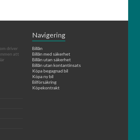
Navigering
om driver
Billån
kommen att
Billån med säkerhet
lär
Billån utan säkerhet
Billån utan kontantinsats
Köpa begagnad bil
Köpa ny bil
Bilförsäkring
Köpekontrakt