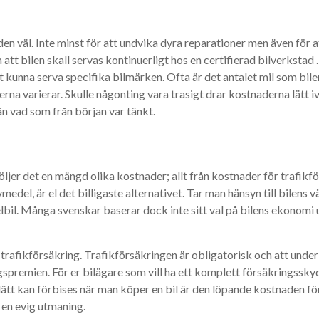
r den väl. Inte minst för att undvika dyra reparationer men även för 
att bilen skall servas kontinuerligt hos en certifierad bilverkstad . 
tt kunna serva specifika bilmärken. Ofta är det antalet mil som bil
na varierar. Skulle någonting vara trasigt drar kostnaderna lätt i
än vad som från början var tänkt.
ljer det en mängd olika kostnader; allt från kostnader för trafikf
ivmedel, är el det billigaste alternativet. Tar man hänsyn till bilens
n elbil. Många svenskar baserar dock inte sitt val på bilens ekonom
rafikförsäkring. Trafikförsäkringen är obligatorisk och att underlåt
spremien. För er bilägare som vill ha ett komplett försäkringsskydd
ätt kan förbises när man köper en bil är den löpande kostnaden för 
 en evig utmaning.