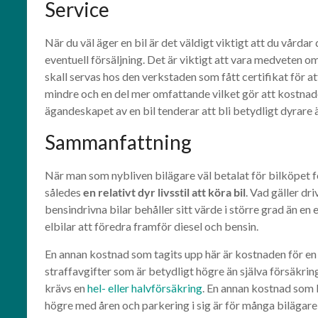
Service
När du väl äger en bil är det väldigt viktigt att du vårda
eventuell försäljning. Det är viktigt att vara medveten om 
skall servas hos den verkstaden som fått certifikat för a
mindre och en del mer omfattande vilket gör att kostnader
ägandeskapet av en bil tenderar att bli betydligt dyrare 
Sammanfattning
När man som nybliven bilägare väl betalat för bilköpet fö
således
en relativt dyr livsstil att köra bil
. Vad gäller dr
bensindrivna bilar behåller sitt värde i större grad än e
elbilar att föredra framför diesel och bensin.
En annan kostnad som tagits upp här är kostnaden för en t
straffavgifter som är betydligt högre än själva försäkring
krävs en
hel- eller halvförsäkring
. En annan kostnad som l
högre med åren och parkering i sig är för många bilägare