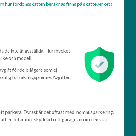
om hur fordonsskatten beräknas finns på skatteverkets
da de inte är avställda. Hur mycket
ärke och modell.
avgift för de bilägare som ej
n vanlig försäkringspremie. Avgiften
att parkera. Dyrast är det oftast med inomhusparkering,
att en bil är mer skyddad i ett garage än om den står