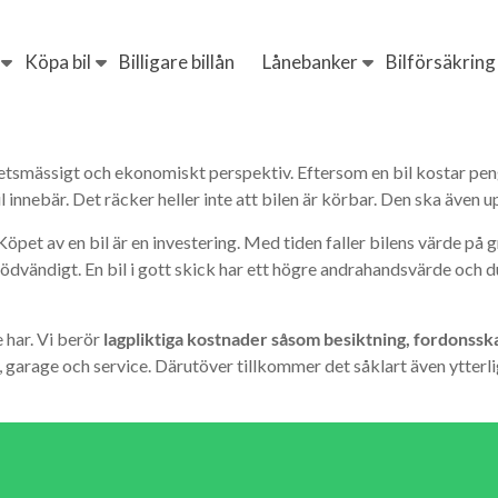
Köpa bil
Billigare billån
Lånebanker
Bilförsäkring
erhetsmässigt och ekonomiskt perspektiv. Eftersom en bil kostar pe
nnebär. Det räcker heller inte att bilen är körbar. Den ska även up
. Köpet av en bil är en investering. Med tiden faller bilens värde p
 nödvändigt. En bil i gott skick har ett högre andrahandsvärde och du
 har. Vi berör
lagpliktiga kostnader såsom besiktning, fordonsska
garage och service. Därutöver tillkommer det såklart även ytterli