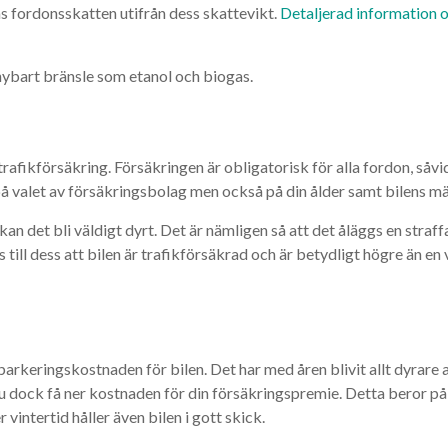
as fordonsskatten utifrån dess skattevikt.
Detaljerad information 
nybart bränsle som etanol och biogas.
trafikförsäkring. Försäkringen är obligatorisk för alla fordon, såvi
på valet av försäkringsbolag men också på din ålder samt bilens m
an det bli väldigt dyrt. Det är nämligen så att det åläggs en straff
is till dess att bilen är trafikförsäkrad och är betydligt högre än e
rkeringskostnaden för bilen. Det har med åren blivit allt dyrare 
u dock få ner kostnaden för din försäkringspremie. Detta beror på 
intertid håller även bilen i gott skick.