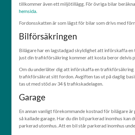
tillkommer även ett miljötillägg. För övriga bilar beräkn
hemsida.
Fordonsskatten är som lägst för bilar som drivs med för
Bilförsäkringen
Bilägare har en lagstadgad skyldighet att införskaffa en 
just din trafikförsäkring kommer att kosta beror delvis 
Om du underlåter dig att införskaffa en trafikförsäkring k
trafikförsäkrat sitt fordon. Avgiften tas ut på daglig bas
tas ut med stöd av 34 § trafikskadelagen.
Garage
En annan vanligt förekommande kostnad för bilägare är pa
så kallade garage. Har du din bil parkerad inomhus kan d
parkerad utomhus. Att en bil står parkerad inomhus under v