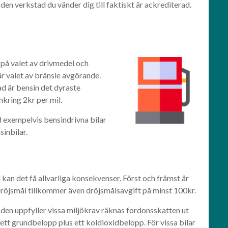
 den verkstad du vänder dig till faktiskt är ackrediterad.
på valet av drivmedel och
 är valet av bränsle avgörande.
ad är bensin det dyraste
kring 2kr per mil.
d exempelvis bensindrivna bilar
inbilar.
d kan det få allvarliga konsekvenser. Först och främst är
d dröjsmål tillkommer även dröjsmålsavgift på minst 100kr.
 den uppfyller vissa miljökrav räknas fordonsskatten ut
tt grundbelopp plus ett koldioxidbelopp. För vissa bilar