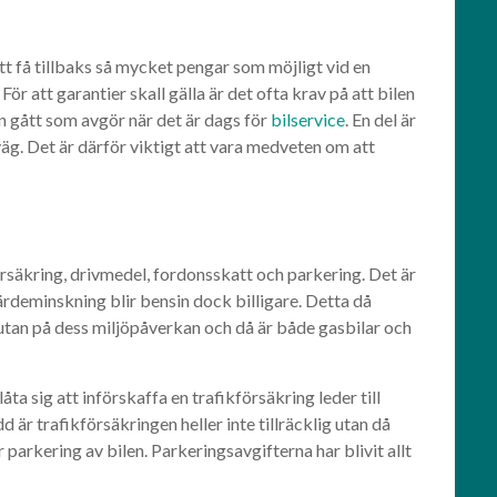
att få tillbaks så mycket pengar som möjligt vid en
För att garantier skall gälla är det ofta krav på att bilen
en gått som avgör när det är dags för
bilservice
. En del är
väg. Det är därför viktigt att vara medveten om att
örsäkring, drivmedel, fordonsskatt och parkering. Det är
 värdeminskning blir bensin dock billigare. Detta då
i utan på dess miljöpåverkan och då är både gasbilar och
a sig att införskaffa en trafikförsäkring leder till
 är trafikförsäkringen heller inte tillräcklig utan då
parkering av bilen. Parkeringsavgifterna har blivit allt