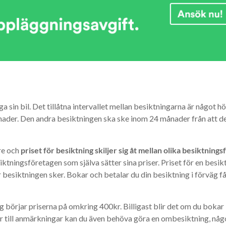
 sin bil. Det tillåtna intervallet mellan besiktningarna är något hög
månader. Den andra besiktningen ska ske inom 24 månader från att d
re och
priset för besiktning skiljer sig åt mellan olika besiktning
tningsföretagen som själva sätter sina priser. Priset för en besik
besiktningen sker. Bokar och betalar du din besiktning i förväg får
 börjar priserna på omkring 400kr. Billigast blir det om du bokar 
r till anmärkningar kan du även behöva göra en ombesiktning, någ