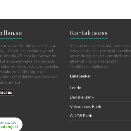
illan.se
Kontakta oss
n är sajten för dig som vill hitta
Vill du komma i kontakt med oss s
ligast billån. Hemsidan ägs och
www.alltombillan.se så är du väl
 Out Media AB som är oberoende
använda dig av vårt kontaktformu
itut som marknadsförs på sidan.
alternativ skicka ett mail till
 således inte ut några egna billån
info[@]alltombillan.se.
an säkerhet. Vid frågor om
Lånebanker
n hänvisar vi därför besökaren till
åneinstitut.
Lendo
Danske Bank
Volvofinans Bank
OKQ8 Bank