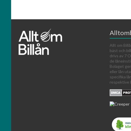
Alltomb
Allt om Billå
bäst och bil
drivs av 7
de låneinst
Bolaget ger
eller lån ut
specifika lå
respektive l