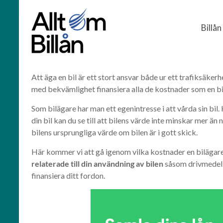
Billån
Skip
Billån
Kringkostnader för ägande av bil
to
Jämför
content
billån
och
finansiering
Att äga en bil är ett stort ansvar både ur ett trafiksäk
med bekvämlighet finansiera alla de kostnader som en bil i
Som bilägare har man ett egenintresse i att vårda sin bil
din bil kan du se till att bilens värde inte minskar mer än
bilens ursprungliga värde om bilen är i gott skick.
Här kommer vi att gå igenom vilka kostnader en bilägare
relaterade till din användning av bilen
såsom drivmedel, 
finansiera ditt fordon.