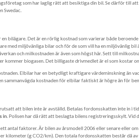
öretag som har laglig rätt att besiktiga din bil. Se därför till att
en Swedac.
n bilägare. Det är en rörlig kostnad som varierar både beroende 
are med miljövänliga bilar och för de som vill ha en miljövänlig bil
åverkan och milkostnaden är även som högst här. Sett till milkostn
ter kommer biogasen. Det billigaste drivmedlet är el som kostar om
stnaden. Elbilar har en betydligt kraftigare värdeminskning än va
en sammanvägda kostnaden för elbilar faktiskt är högre än för bens
tsatt att bilen inte är avställd. Betalas fordonsskatten inte in i ti
s in
. Polisen har då rätt att beslagta bilens registreringsskylt. Vi
t antal faktorer. Är bilen av årsmodell 2006 eller senare eller om
r kilometer (g CO2/km). Den totala fordonsskatten består då av e