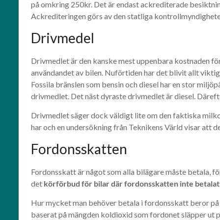
på omkring 250kr. Det är endast ackrediterade besiktningsf
Ackrediteringen görs av den statliga kontrollmyndighet
Drivmedel
Drivmedlet är den kanske mest uppenbara kostnaden för e
användandet av bilen. Nuförtiden har det blivit allt viktig
Fossila bränslen som bensin och diesel har en stor miljöp
drivmedlet. Det näst dyraste drivmedlet är diesel. Däref
Drivmedlet säger dock väldigt lite om den faktiska milko
har och en undersökning från Teknikens Värld visar att d
Fordonsskatten
Fordonsskatt är något som alla bilägare måste betala, föru
det
körförbud för bilar där fordonsskatten inte betalat
Hur mycket man behöver betala i fordonsskatt beror på et
baserat på mängden koldioxid som fordonet släpper ut pe