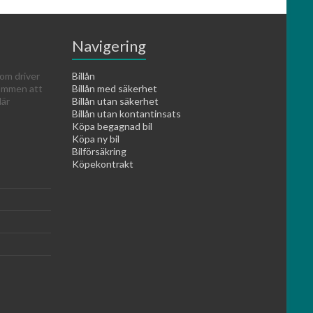
Navigering
om driver
Billån
kommen att
Billån med säkerhet
lär
Billån utan säkerhet
Billån utan kontantinsats
Köpa begagnad bil
Köpa ny bil
Bilförsäkring
Köpekontrakt