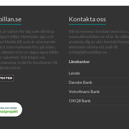
illan.se
Kontakta oss
n är sajten för dig som vill hitta
Vill du komma i kontakt med oss s
ligast billån. Hemsidan ägs och
www.alltombillan.se så är du väl
 Out Media AB som är oberoende
använda dig av vårt kontaktformu
itut som marknadsförs på sidan.
alternativ skicka ett mail till
 således inte ut några egna billån
info[@]alltombillan.se.
an säkerhet. Vid frågor om
Lånebanker
n hänvisar vi därför besökaren till
åneinstitut.
Lendo
Danske Bank
Volvofinans Bank
OKQ8 Bank