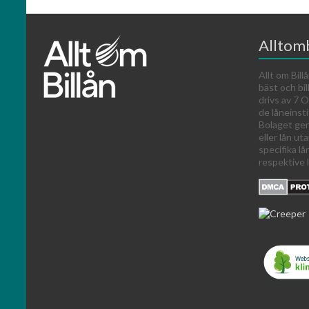
Alltomb
Allt om Billå
bäst och bil
drivs av 7
de låneinst
Bolaget ger
eller lån ut
specifika lå
respektive l