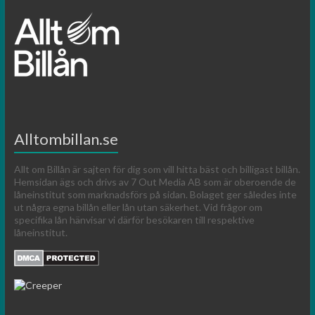
Alltombillan.se
Allt om Billån är sajten för dig som vill hitta bäst och billigast billån.
Hemsidan ägs och drivs av 7 Out Media AB som är oberoende de
låneinstitut som marknadsförs på sidan. Bolaget ger således inte
ut några egna billån eller lån utan säkerhet. Vid frågor om
specifika lån hänvisar vi därför besökaren till respektive
låneinstitut.