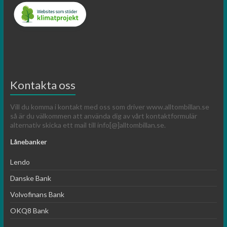
Kontakta oss
Vill du komma i kontakt med oss som driver www.alltombillan.se
så är du välkommen att använda dig av vårt kontaktformulär
alternativ skicka ett mail till info[@]alltombillan.se.
Lånebanker
Lendo
Danske Bank
Volvofinans Bank
OKQ8 Bank