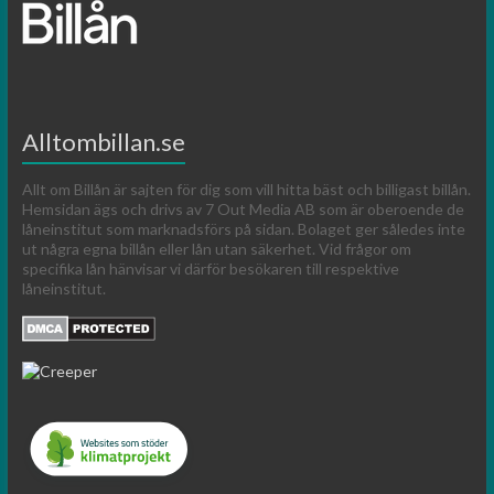
Alltombillan.se
Allt om Billån är sajten för dig som vill hitta bäst och billigast billån.
Hemsidan ägs och drivs av 7 Out Media AB som är oberoende de
låneinstitut som marknadsförs på sidan. Bolaget ger således inte
ut några egna billån eller lån utan säkerhet. Vid frågor om
specifika lån hänvisar vi därför besökaren till respektive
låneinstitut.