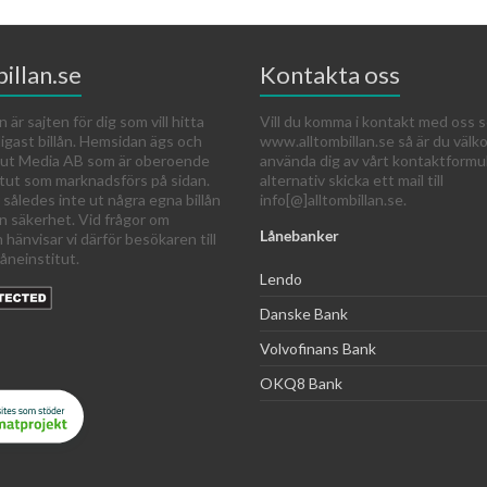
illan.se
Kontakta oss
n är sajten för dig som vill hitta
Vill du komma i kontakt med oss s
ligast billån. Hemsidan ägs och
www.alltombillan.se så är du väl
 Out Media AB som är oberoende
använda dig av vårt kontaktformu
itut som marknadsförs på sidan.
alternativ skicka ett mail till
 således inte ut några egna billån
info[@]alltombillan.se.
an säkerhet. Vid frågor om
Lånebanker
n hänvisar vi därför besökaren till
åneinstitut.
Lendo
Danske Bank
Volvofinans Bank
OKQ8 Bank