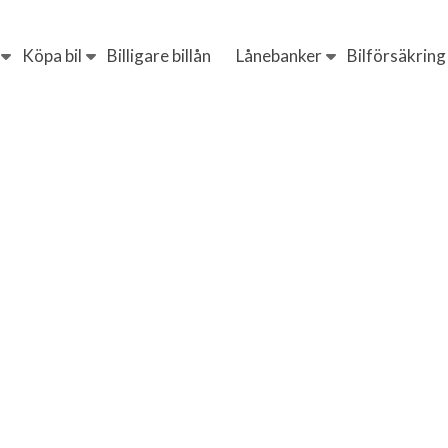
Köpa bil
Billigare billån
Lånebanker
Bilförsäkring