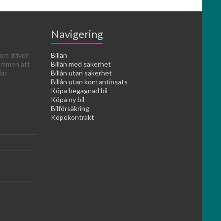
Navigering
om driver
Billån
kommen att
Billån med säkerhet
lär
Billån utan säkerhet
Billån utan kontantinsats
Köpa begagnad bil
Köpa ny bil
Bilförsäkring
Köpekontrakt