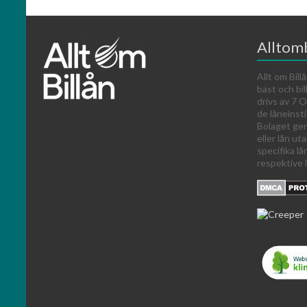
Alltomb
Allt om Billå
bäst och bil
drivs av 7
de låneinst
Bolaget ger
eller lån ut
specifika lå
respektive l